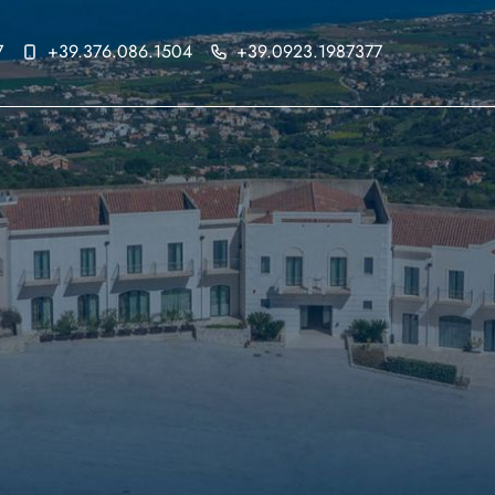
7
+39.376.086.1504
+39.0923.1987377