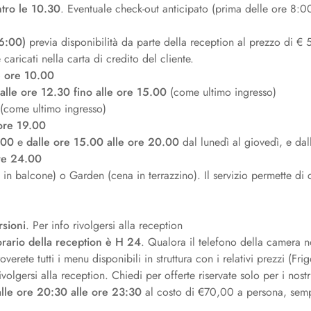
tro le 10.30
. Eventuale check-out anticipato (prima delle ore 8:0
16:00)
previa disponibilità da parte della reception al prezzo di €
caricati nella carta di credito del cliente.
le ore 10.00
alle ore 12.30 fino alle ore 15.00
(come ultimo ingresso)
(come ultimo ingresso)
 ore 19.00
.00
e
dalle ore 15.00 alle ore 20.00
dal lunedì al giovedì, e da
ore 24.00
a in balcone) o Garden (cena in terrazzino). Il servizio permette 
rsioni
. Per info rivolgersi alla reception
orario della reception è H 24
. Qualora il telefono della camera n
overete tutti i menu disponibili in struttura con i relativi prezzi (F
volgersi alla reception. Chiedi per offerte riservate solo per i nostri
alle ore 20:30 alle ore 23:30
al costo di €70,00 a persona, sempr