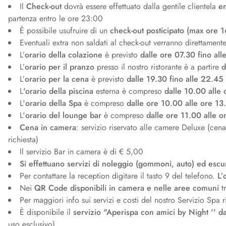
Il
Check-out
dovrà essere effettuato dalla gentile clientela
en
partenza entro le ore 23:00
È possibile usufruire di un
check-out posticipato (max ore 
Eventuali extra non saldati al check-out verranno direttamente 
L’
orario della colazione
è previsto
dalle ore 07.30 fino al
L’
orario per il pranzo
presso il nostro ristorante è a partire
d
L’
orario per la cena
è previsto
dalle 19.30 fino alle 22.45
L
'orario della piscina
esterna è compreso
dalle 10.00 alle
L'
orario della Spa
è compreso
dalle ore 10.00 alle ore 13
L'
orario del lounge bar
è compreso
dalle ore 11.00 alle 
Cena in camera
: servizio riservato alle camere Deluxe (cen
richiesta)
Il servizio Bar in camera è di € 5,00
Si effettuano servizi di noleggio (gommoni, auto) ed escu
Per contattare la reception digitare il tasto 9 del telefono.
L’
Nei
QR Code disponibili in camera e nelle aree comuni
tr
Per maggiori info sui servizi e costi del nostro Servizio Spa ri
È disponibile il
servizio "Aperispa con amici by Night '' d
uso esclusivo)