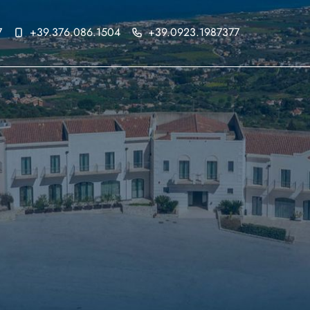
7
+39.376.086.1504
+39.0923.1987377