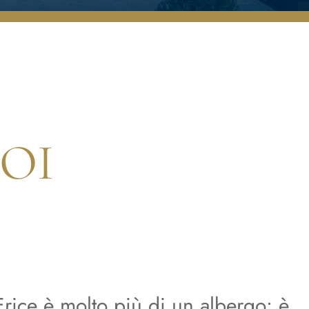
OI
 Erice è molto più di un albergo: è