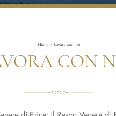
Home
›
Lavora con noi
AVORA CON N
Venere di Erice: Il Resort Venere di