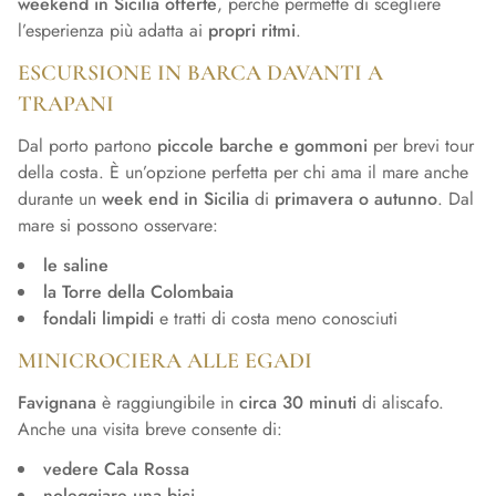
weekend in Sicilia offerte
, perché permette di scegliere
l’esperienza più adatta ai
propri ritmi
.
ESCURSIONE IN BARCA DAVANTI A
TRAPANI
Dal porto partono
piccole barche e gommoni
per brevi tour
della costa. È un’opzione perfetta per chi ama il mare anche
durante un
week end in Sicilia
di
primavera o autunno
. Dal
mare si possono osservare:
le saline
la Torre della Colombaia
fondali limpidi
e tratti di costa meno conosciuti
MINICROCIERA ALLE EGADI
Favignana
è raggiungibile in
circa 30 minuti
di aliscafo.
Anche una visita breve consente di:
vedere Cala Rossa
noleggiare una bici