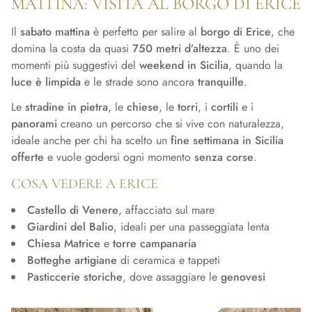
MATTINA: VISITA AL BORGO DI ERICE
Il
sabato mattina
è perfetto per salire al
borgo di Erice
, che
domina la costa da quasi
750 metri d’altezza
. È uno dei
momenti più suggestivi del
weekend in Sicilia
, quando la
luce è limpida
e le strade sono ancora
tranquille
.
Le
stradine in pietra
, le
chiese
, le
torri
, i
cortili
e i
panorami
creano un percorso che si vive con naturalezza,
ideale anche per chi ha scelto un
fine settimana in Sicilia
offerte
e vuole godersi ogni momento
senza corse
.
COSA VEDERE A ERICE
Castello di Venere
, affacciato sul mare
Giardini del Balio
, ideali per una passeggiata lenta
Chiesa Matrice
e
torre campanaria
Botteghe artigiane
di ceramica e tappeti
Pasticcerie storiche
, dove assaggiare le
genovesi