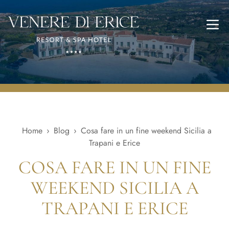
Apri
Home
›
Blog
›
Cosa fare in un fine weekend Sicilia a
Trapani e Erice
COSA FARE IN UN FINE
WEEKEND SICILIA A
TRAPANI E ERICE