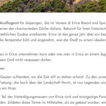
Ausflugsort
für diejenigen, die im Venere di Erice Resort and Spa
 einer der charmantesten Dörfer Italiens. Bekannt für ihren histori
rstehlichen Zauber anerkannte. Erice ist das ganze Jahr über ein 
die Temperatur kühl und angenehm, was die Stadt zu einem idealen 
 man in Erice unternehmen kann oder was man in Erice an einem Tag 
iesem Dorf nicht verpassen dürfen.
nen
ssen schlendert, wo die Zeit still zu stehen scheint. Zu den unver
e Festung, die hoch über der Landschaft thront, ist von Legenden u
s ein Muss.
 Teil der Verteidigungsmauern von Erice sind und einzigartige Pan
, bildeten diese Türme im Mittelalter, als sie gebaut wurden, ein