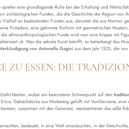
 spielen eine grundlegende Rolle bei der Erhaltung und Wertschät
 archäologischen Funden, die die Geschichte der Region von ihren
e Vielfalt an bedeutenden Funden aus, darunter die aus Marmor ge
ist eine Pintadera, eine geformte Tonform mit geometrischen Muster
 die ethno-anthropologischen Funde wird man eine Krippe mit Figu
kterisiert ist. Was die sakrale Kunst betrifft, so beherbergt das Mu
Verkündigung von Antonello Gagini
aus dem Jahr 1525, die von d
CE ZU ESSEN: DIE TRADIZIO
n Köstlichkeiten, wobei ein besonderer Schwerpunkt auf den
traditi
 Erice, Gebäckstücke aus Mürbeteig gefüllt mit Vanillecreme, ein
ckereien, zusammen mit den Genovesi, repräsentieren das süße Erbe
rnachten, bedeutet, in eine Welt einzutauchen, in der Geschichte,