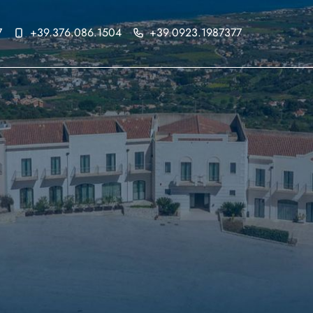
7
+39.376.086.1504
+39.0923.1987377