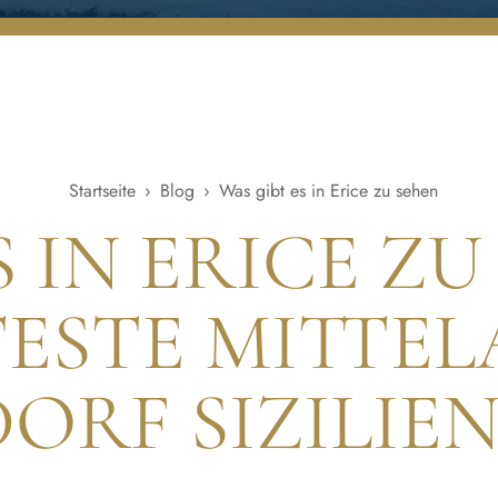
Startseite
›
Blog
›
Was gibt es in Erice zu sehen
S IN ERICE ZU
STE MITTEL
DORF SIZILIEN