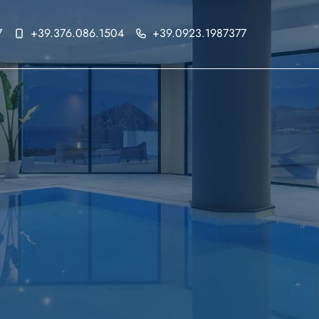
7
+39.376.086.1504
+39.0923.1987377