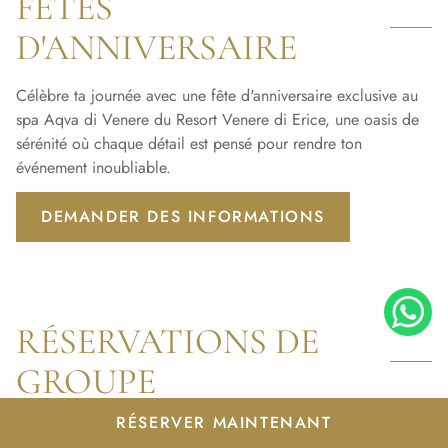
FÊTES
D'ANNIVERSAIRE
Célèbre ta journée avec une fête d'anniversaire exclusive au
spa Aqva di Venere du Resort Venere di Erice, une oasis de
sérénité où chaque détail est pensé pour rendre ton
événement inoubliable.
DEMANDER DES INFORMATIONS
RÉSERVATIONS DE
GROUPE
RÉSERVER MAINTENANT
Le spa est accessible en mode collectif en réservant pour des