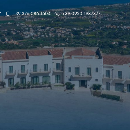
7
+39.376.086.1504
+39.0923.1987377